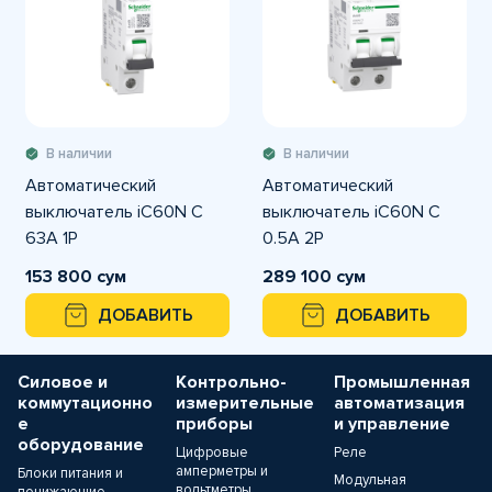
В наличии
В наличии
Автоматический
Автоматический
выключатель iC60N C
выключатель iC60N C
63A 1P
0.5A 2P
153 800 сум
289 100 сум
ДОБАВИТЬ
ДОБАВИТЬ
Силовое и
Контрольно-
Промышленная
коммутационно
измерительные
автоматизация
е
приборы
и управление
оборудование
Цифровые
Реле
амперметры и
Блоки питания и
Модульная
вольтметры