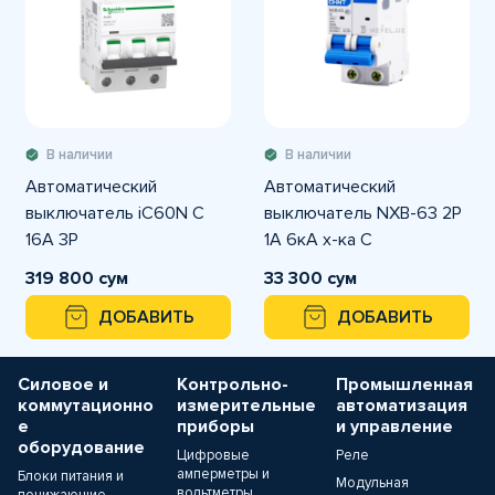
В наличии
В наличии
Автоматический
Автоматический
выключатель iC60N C
выключатель NXB-63 2P
16A 3P
1A 6кА х-ка С
319 800 сум
33 300 сум
ДОБАВИТЬ
ДОБАВИТЬ
Силовое и
Контрольно-
Промышленная
коммутационно
измерительные
автоматизация
е
приборы
и управление
оборудование
Цифровые
Реле
амперметры и
Блоки питания и
Модульная
вольтметры