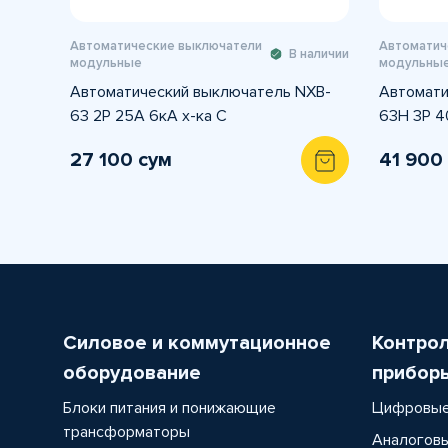
Автоматические выключатели
Автоматич
В наличии
модульные
модульны
Автоматический выключатель NXB-
Автомати
63 2P 25A 6кА х-ка С
63H 3P 4
27 100 сум
41 900
Силовое и коммутационное
Контро
оборудование
прибор
Блоки питания и понижающие
Цифровые
трансформаторы
Аналоговы