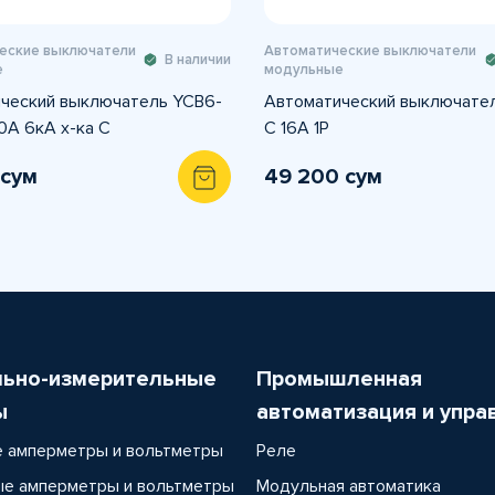
еские выключатели
Автоматические выключатели
В наличии
е
модульные
ческий выключатель YCB6-
Автоматический выключате
0A 6кА х-ка С
C 16A 1P
 сум
49 200 сум
льно-измерительные
Промышленная
ы
автоматизация и упра
 амперметры и вольтметры
Реле
е амперметры и вольтметры
Модульная автоматика