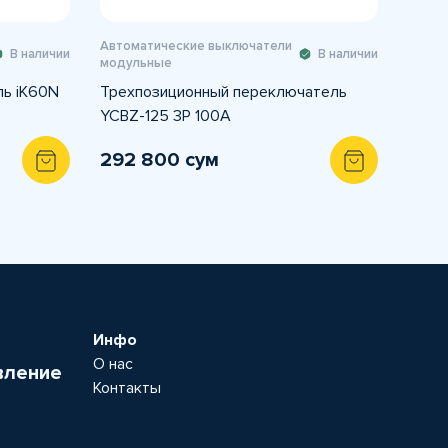
Автоматические выключатели
В наличии
В наличии
модульные
ль iK60N
Трехпозиционный переключатель
YCBZ-125 3Р 100А
292 800 сум
Инфо
О нас
вление
Контакты