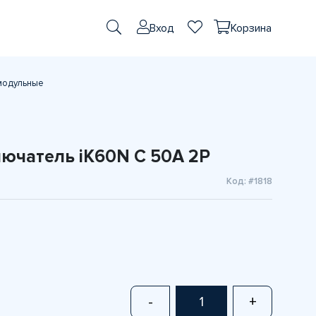
Вход
Корзина
модульные
ючатель iK60N C 50A 2P
Код: #1818
-
+