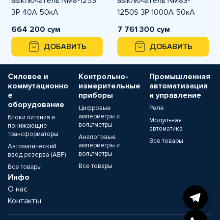
выключатель NM8-125S
выключатель NM8S-
3P 40A 50кА
1250S 3P 1000A 50кА
664 200 сум
7 761 300 сум
ДОБАВИТЬ
ДОБАВИТЬ
Силовое и
Контрольно-
Промышленная
коммутационно
измерительные
автоматизация
е
приборы
и управление
оборудование
Цифровые
Реле
амперметры и
Блоки питания и
Модульная
вольтметры
понижающие
автоматика
трансформаторы
Аналоговые
Все товары
амперметры и
Автоматический
вольтметры
ввод резерва (АВР)
Все товары
Все товары
Инфо
О нас
Контакты