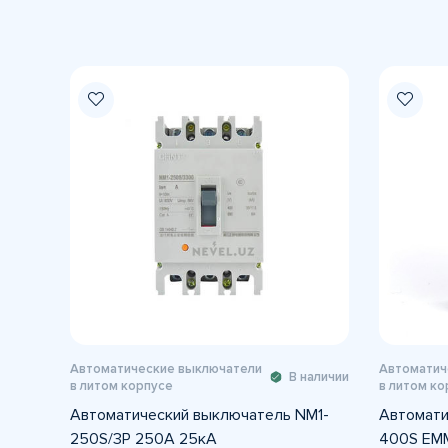
Автоматические выключатели
Автоматич
В наличии
в литом корпусе
в литом ко
Автоматический выключатель NM1-
Автомати
250S/3Р 250A 25кА
400S EM