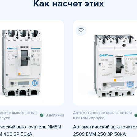
Как насчет этих
еские выключатели
Автоматические выключатели
В наличии
рпусе
в литом корпусе
ческий выключатель NM8N-
Автоматический выключате
M 400 3P 50kA
250S EMM 250 3P 50kA