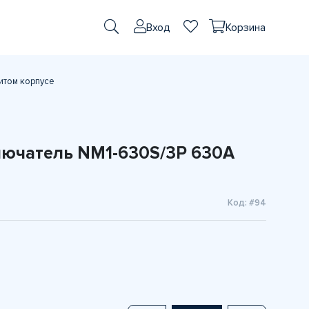
Вход
Корзина
итом корпусе
ючатель NM1-630S/3Р 630A
Код: #94