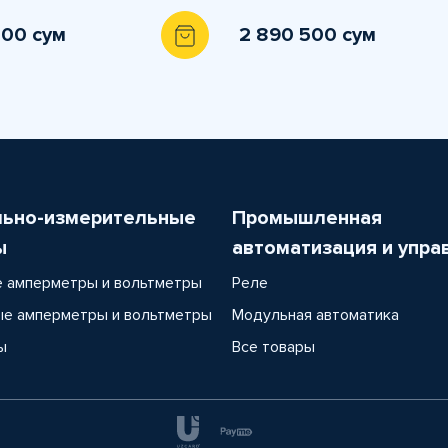
700 сум
2 890 500 сум
льно-измерительные
Промышленная
ы
автоматизация и упра
 амперметры и вольтметры
Реле
е амперметры и вольтметры
Модульная автоматика
ы
Все товары