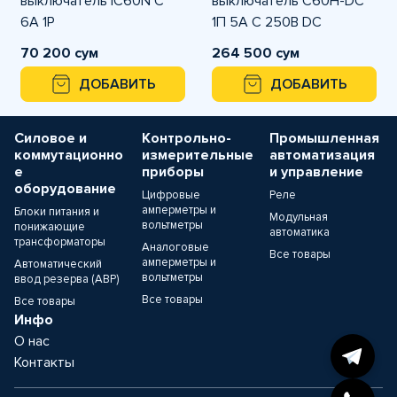
выключатель iC60N C
выключатель C60H-DC
6A 1P
1П 5А C 250В DC
70 200 сум
264 500 сум
ДОБАВИТЬ
ДОБАВИТЬ
Силовое и
Контрольно-
Промышленная
коммутационно
измерительные
автоматизация
е
приборы
и управление
оборудование
Цифровые
Реле
амперметры и
Блоки питания и
Модульная
вольтметры
понижающие
автоматика
трансформаторы
Аналоговые
Все товары
амперметры и
Автоматический
вольтметры
ввод резерва (АВР)
Все товары
Все товары
Инфо
О нас
Контакты