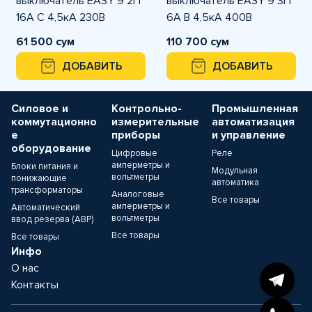
выключатель EASY 9 2П
выключатель EASY 9 3П
16А С 4,5кА 230В
6A B 4,5кА 400В
61 500 сум
110 700 сум
ДОБАВИТЬ
ДОБАВИТЬ
Силовое и
Контрольно-
Промышленная
коммутационно
измерительные
автоматизация
е
приборы
и управление
оборудование
Цифровые
Реле
амперметры и
Блоки питания и
Модульная
вольтметры
понижающие
автоматика
трансформаторы
Аналоговые
Все товары
амперметры и
Автоматический
вольтметры
ввод резерва (АВР)
Все товары
Все товары
Инфо
О нас
Контакты