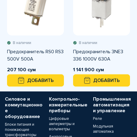
В наличии
В наличии
Предохранитель RS0 RS3
Предохранитель 3NE3
500V 500A
336 1000V 630A
207 100 сум
1 141 900 сум
ДОБАВИТЬ
ДОБАВИТЬ
Силовое и
Контрольно-
Промышленная
коммутационно
измерительные
автоматизация
е
приборы
и управление
оборудование
Цифровые
Реле
амперметры и
Блоки питания и
Модульная
вольтметры
понижающие
автоматика
трансформаторы
Аналоговые