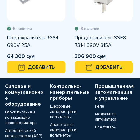
В наличии
В наличии
Предохранитель RGS4
Предохранитель 3NE8
690V 25A
731-1 690V 315A
64 300 сум
306 900 сум
ДОБАВИТЬ
ДОБАВИТЬ
Силовое и
Контрольно-
Промышленная
коммутационно
измерительные
автоматизация
е
приборы
и управление
оборудование
Цифровые
Реле
амперметры и
Блоки питания и
Модульная
вольтметры
понижающие
автоматика
трансформаторы
Аналоговые
Все товары
амперметры и
Автоматический
вольтметры
ввод резерва (АВР)