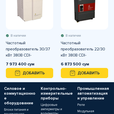
В наличии
В наличии
Частотный
Частотный
преобразователь 30/37
преобразователь 22/30
кВт 380В CDI-
кВт 380В CDI-
E100G030/P037T4 DELIXI
E180G022/P030T4 DELIXI
7 973 400 сум
6 873 500 сум
ДОБАВИТЬ
ДОБАВИТЬ
Силовое и
Контрольно-
Промышленная
коммутационно
измерительные
автоматизация
е
приборы
и управление
оборудование
Цифровые
Реле
амперметры и
Блоки питания и
Модульная
вольтметры