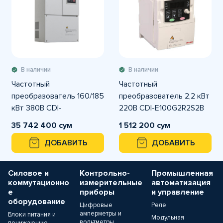
В наличии
В наличии
Частотный
Частотный
преобразователь 160/185
преобразователь 2,2 кВт
кВт 380В CDI-
220В CDI-E100G2R2S2B
E100G160/P185T4 DELIXI
DELIXI
35 742 400 сум
1 512 200 сум
ДОБАВИТЬ
ДОБАВИТЬ
Силовое и
Контрольно-
Промышленная
коммутационно
измерительные
автоматизация
е
приборы
и управление
оборудование
Цифровые
Реле
амперметры и
Блоки питания и
Модульная
вольтметры