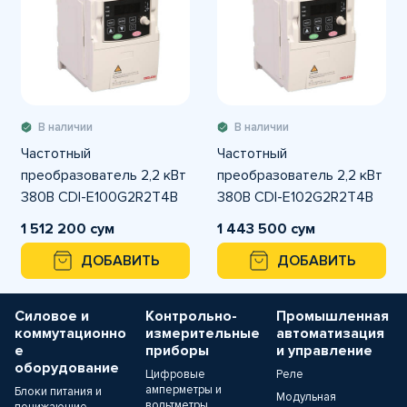
В наличии
В наличии
Частотный
Частотный
преобразователь 2,2 кВт
преобразователь 2,2 кВт
380В CDI-E100G2R2T4B
380В CDI-E102G2R2T4B
DELIXI
DELIXI
1 512 200 сум
1 443 500 сум
ДОБАВИТЬ
ДОБАВИТЬ
Силовое и
Контрольно-
Промышленная
коммутационно
измерительные
автоматизация
е
приборы
и управление
оборудование
Цифровые
Реле
амперметры и
Блоки питания и
Модульная
вольтметры