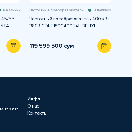
В наличии
Частотные преобразователи
В наличии
 45/55
Частотный преобразователь 400 кВт
55T4
380В CDI-E180G400T4L DELIXI
119 599 500 сум
Инфо
О нас
вление
Контакты