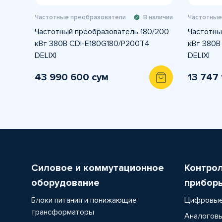
Частотные преобразователи
В наличии
Частотные
Частотный преобразователь 180/200
Частотны
кВт 380В CDI-E180G180/P200T4
кВт 380В
DELIXI
DELIXI
43 990 600 сум
13 747
Силовое и коммутационное
Контро
оборудование
прибор
Блоки питания и понижающие
Цифровые
трансформаторы
Аналоговы