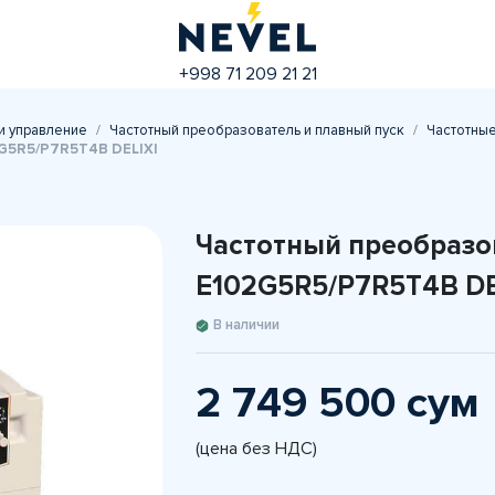
+998 71 209 21 21
и управление
Частотный преобразователь и плавный пуск
Частотны
2G5R5/P7R5T4B DELIXI
Частотный преобразов
E102G5R5/P7R5T4B DE
В наличии
2 749 500 сум
(цена без НДС)