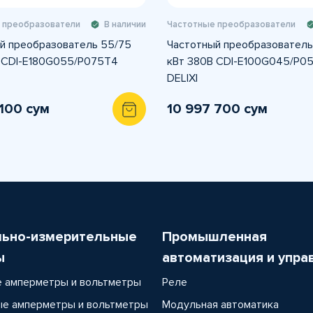
 преобразователи
В наличии
Частотные преобразователи
й преобразователь 55/75
Частотный преобразователь
 CDI-E180G055/P075T4
кВт 380В CDI-E100G045/P0
DELIXI
 100 сум
10 997 700 сум
льно-измерительные
Промышленная
ы
автоматизация и упра
 амперметры и вольтметры
Реле
е амперметры и вольтметры
Модульная автоматика