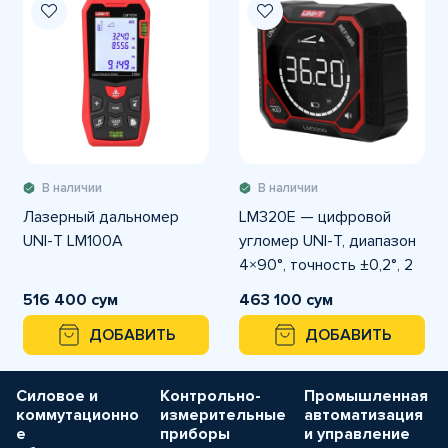
В наличии
В наличии
Лазерный дальномер
LM320E — цифровой
UNI-T LM100A
угломер UNI-T, диапазон
4×90°, точность ±0,2°, 2
лазерные линии,
516 400 сум
463 100 сум
аккумулятор 1000 mAh.
ДОБАВИТЬ
ДОБАВИТЬ
Силовое и
Контрольно-
Промышленная
коммутационно
измерительные
автоматизация
е
приборы
и управление