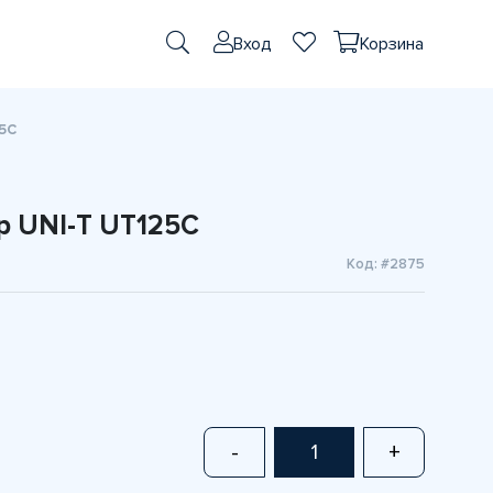
Вход
Корзина
5C
 UNI-T UT125C
Код: #2875
-
+