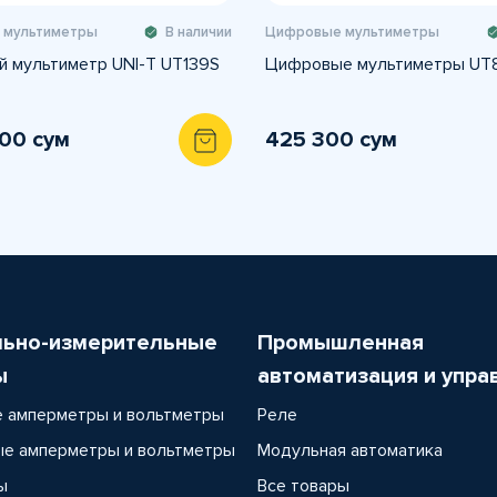
 мультиметры
В наличии
Цифровые мультиметры
 мультиметр UNI-T UT139S
Цифровые мультиметры UT
500 сум
425 300 сум
льно-измерительные
Промышленная
ы
автоматизация и упра
 амперметры и вольтметры
Реле
е амперметры и вольтметры
Модульная автоматика
ы
Все товары