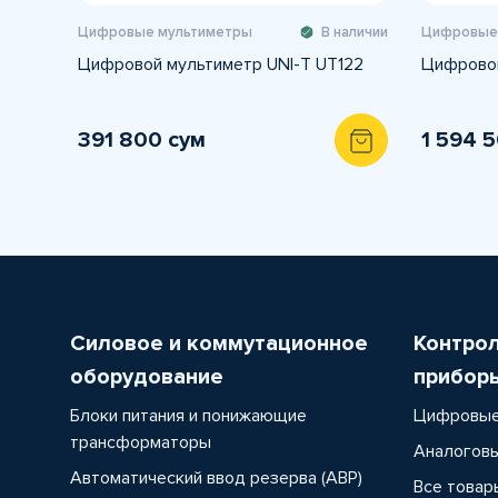
Цифровые мультиметры
В наличии
Цифровые
Цифровой мультиметр UNI-T UT122
Цифровой
391 800 сум
1 594 
Силовое и коммутационное
Контро
оборудование
прибор
Блоки питания и понижающие
Цифровые
трансформаторы
Аналоговы
Автоматический ввод резерва (АВР)
Все товар