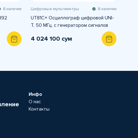
В наличии
Цифровые мультиметры
В наличии
892
UT81C+ Осциллограф цифровой UNI-
T, 50 МГц, с генератором сигналов
4 024 100 сум
Инфо
О нас
вление
Контакты