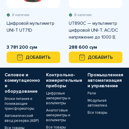
В наличии
В наличии
Цифровой мультиметр
UT890C — мультиметр
UNI-T UT71D
цифровой UNI-T. AC/DC
напряжение до 1000 В,
ток до 20 А,
3 781 200 сум
288 600 сум
сопротивление / ёмкость
ДОБАВИТЬ
ДОБАВИТЬ
/ частота; авто/ручной
диапазон
Силовое и
Контрольно-
Промышленная
коммутационно
измерительные
автоматизация
е
приборы
и управление
оборудование
Цифровые
Реле
амперметры и
Блоки питания и
Модульная
вольтметры
понижающие
автоматика
трансформаторы
Аналоговые
Все товары
амперметры и
Автоматический
вольтметры
ввод резерва (АВР)
Все товары
Все товары