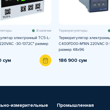
уляторы
В наличии
Терморегуляторы
улятор электронный TС5-L-
Терморегулятор электронны
220VAC -30-1372C° размер
C400FD00-M*AN 220VAC 0-
размер 48x96
0 сум
186 900 сум
льно-измерительные
Промышленная