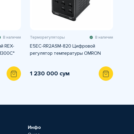
В наличии
Терморегуляторы
В наличии
й REX-
E5EC-RR2ASM-820 Цифровой
1300С°
регулятор температуры OMRON
1 230 000 сум
Инфо