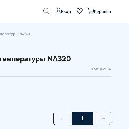
Вход
Корзина
мпературы NA320
 температуры NA320
Код: #2104
-
+