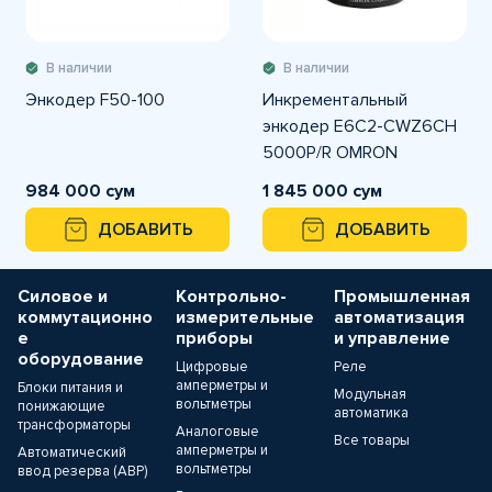
В наличии
В наличии
Энкодер F50-100
Инкрементальный
энкодер E6C2-CWZ6CH
5000P/R OMRON
984 000 сум
1 845 000 сум
ДОБАВИТЬ
ДОБАВИТЬ
Силовое и
Контрольно-
Промышленная
коммутационно
измерительные
автоматизация
е
приборы
и управление
оборудование
Цифровые
Реле
амперметры и
Блоки питания и
Модульная
вольтметры
понижающие
автоматика
трансформаторы
Аналоговые
Все товары
амперметры и
Автоматический
вольтметры
ввод резерва (АВР)