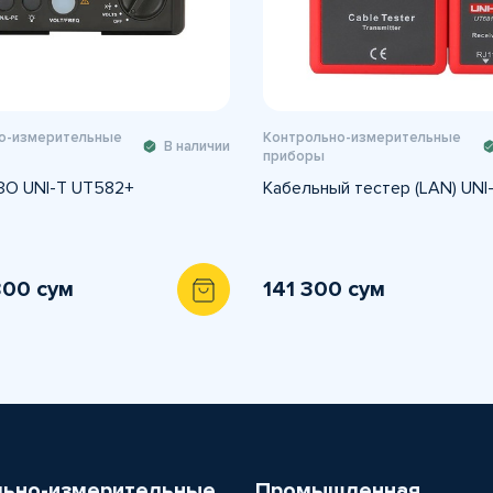
о-измерительные
Контрольно-измерительные
В наличии
приборы
ЗО UNI-T UT582+
Кабельный тестер (LAN) UNI
800 сум
141 300 сум
льно-измерительные
Промышленная