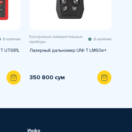
Контрольно-измерительные
В наличии
В наличии
приборы
-T UT681L
Лазерный дальномер UNI-T LM60e+
350 800 сум
Инфо