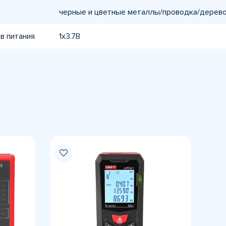
черные и цветные металлы/проводка/дерев
в питания
1х3.7B