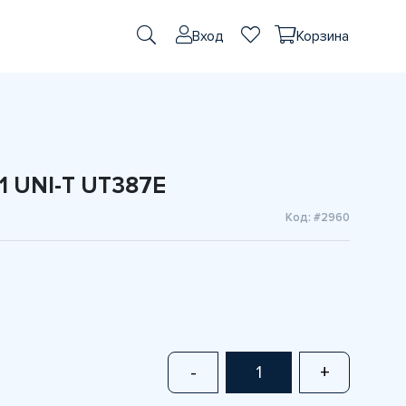
Вход
Корзина
1 UNI-T UT387E
Код: #2960
-
+