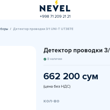
+998 71 209 21 21
иборы
Детектор проводки 3/1 UNI-T UT387E
Детектор проводки 3/
В наличии
662 200 сум
(цена без НДС)
кол-во