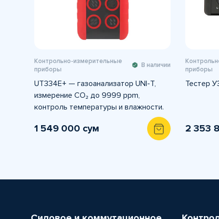
Контрольно-измерительные
Контрольн
В наличии
приборы
приборы
UT334E+ — газоанализатор UNI-T,
Тестер У
измерение CO₂ до 9999 ppm,
контроль температуры и влажности.
1 549 000 сум
2 353 
Силовое и коммутационное
Контро