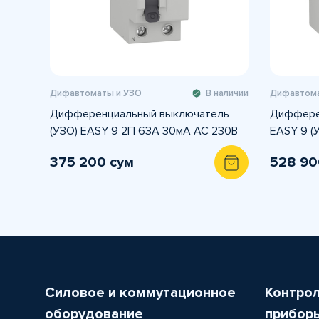
Дифавтоматы и УЗО
В наличии
Дифавтома
Дифференциальный выключатель
Диффере
(УЗО) EASY 9 2П 63А 30мА AC 230В
EASY 9 (
375 200 сум
528 90
Силовое и коммутационное
Контро
оборудование
прибор