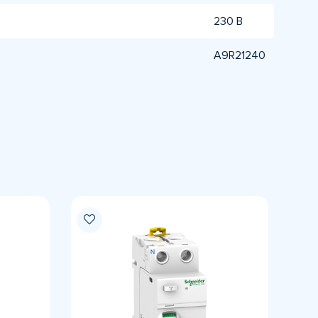
230 В
A9R21240