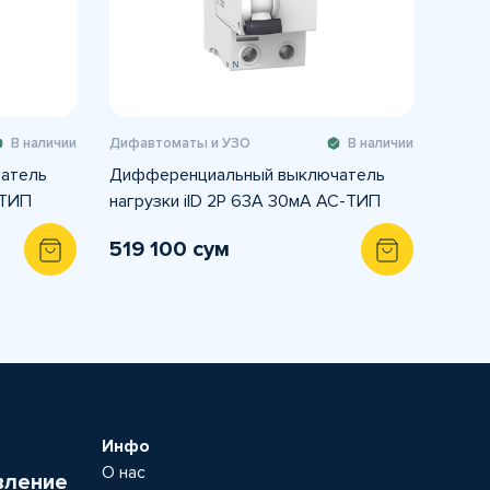
В наличии
Дифавтоматы и УЗО
В наличии
атель
Дифференциальный выключатель
-ТИП
нагрузки iID 2P 63A 30мА AC-ТИП
519 100 сум
Инфо
О нас
вление