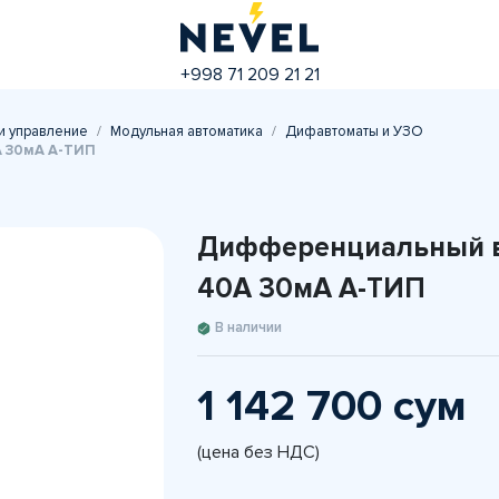
+998 71 209 21 21
и управление
Модульная автоматика
Дифавтоматы и УЗО
A 30мА A-ТИП
Дифференциальный вы
40A 30мА A-ТИП
В наличии
1 142 700 сум
(цена без НДС)