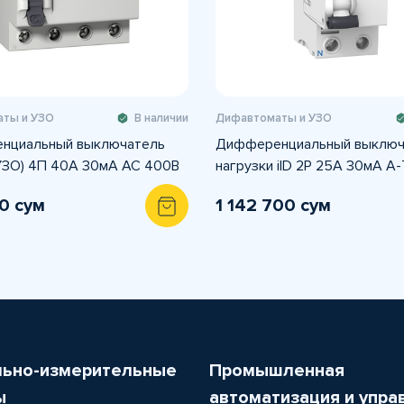
ты и УЗО
В наличии
Дифавтоматы и УЗО
нциальный выключатель
Дифференциальный выключ
УЗО) 4П 40A 30мА AC 400В
нагрузки iID 2P 25A 30мА A
0 сум
1 142 700 сум
льно-измерительные
Промышленная
ы
автоматизация и упра