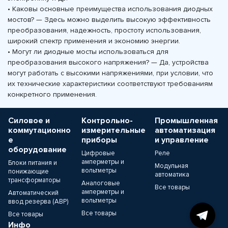
• Каковы основные преимущества использования диодных
мостов? — Здесь можно выделить высокую эффективность
преобразования, надежность, простоту использования,
широкий спектр применения и экономию энергии.
• Могут ли диодные мосты использоваться для
преобразования высокого напряжения? — Да, устройства
могут работать с высокими напряжениями, при условии, что
их технические характеристики соответствуют требованиям
конкретного применения.
Силовое и
Контрольно-
Промышленная
коммутационно
измерительные
автоматизация
е
приборы
и управление
оборудование
Цифровые
Реле
амперметры и
Блоки питания и
Модульная
вольтметры
понижающие
автоматика
трансформаторы
Аналоговые
Все товары
амперметры и
Автоматический
вольтметры
ввод резерва (АВР)
Все товары
Все товары
Инфо