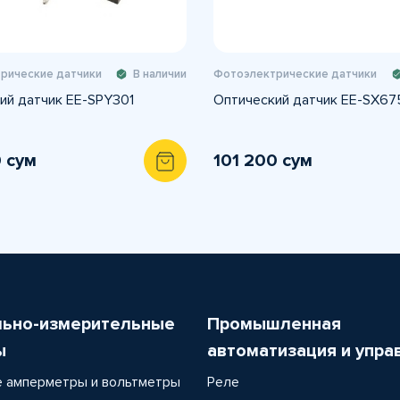
рические датчики
В наличии
Фотоэлектрические датчики
ий датчик EE-SPY301
Оптический датчик EE-SX6
0 сум
101 200 сум
льно-измерительные
Промышленная
ы
автоматизация и упра
 амперметры и вольтметры
Реле