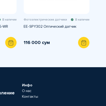
В наличии
Фотоэлектрические датчики
В наличии
75-WR
EE-SPY302 Оптический датчик
116 000 сум
Инфо
О нас
вление
Контакты