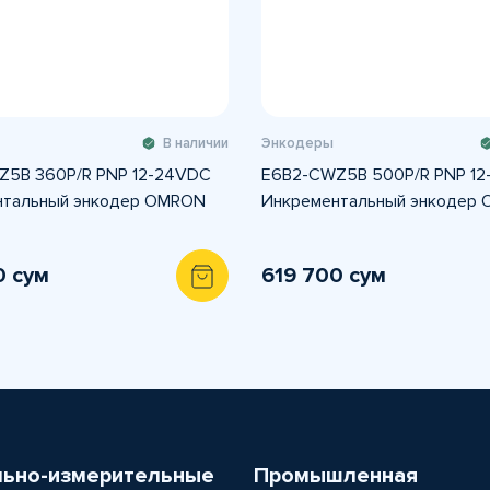
В наличии
Энкодеры
Z5B 360P/R PNP 12-24VDC
E6B2-CWZ5B 500P/R PNP 1
нтальный энкодер OMRON
Инкрементальный энкодер
0 сум
619 700 сум
льно-измерительные
Промышленная