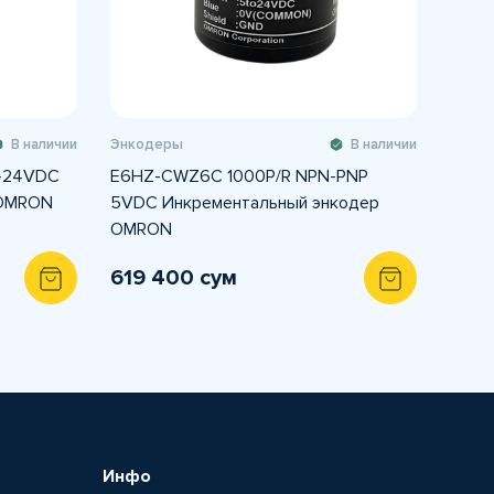
В наличии
Энкодеры
В наличии
2-24VDC
E6HZ-CWZ6C 1000P/R NPN-PNP
 OMRON
5VDC Инкрементальный энкодер
OMRON
619 400 сум
Инфо