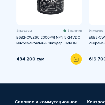
Энкодеры
В наличии
Энкодеры
E6B2-CWZ6C 2000P/R NPN 5-24VDC
E6B2-CW
Инкрементальный энкодер OMRON
Инкреме
434 200 сум
619 70
Силовое и коммутационное
Контро