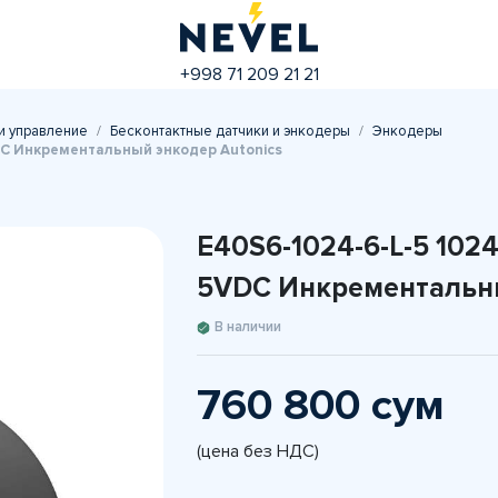
+998 71 209 21 21
и управление
Бесконтактные датчики и энкодеры
Энкодеры
5VDC Инкрементальный энкодер Autonics
E40S6-1024-6-L-5 1024P
5VDC Инкрементальны
В наличии
760 800 сум
(цена без НДС)