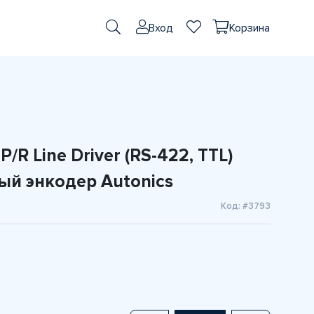
Вход
Корзина
/R Line Driver (RS-422, TTL)
й энкодер Autonics
Код: #3793