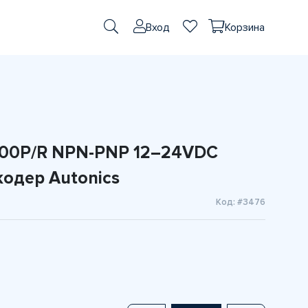
Вход
Корзина
500P/R NPN-PNP 12–24VDC
одер Autonics
Код: #3476