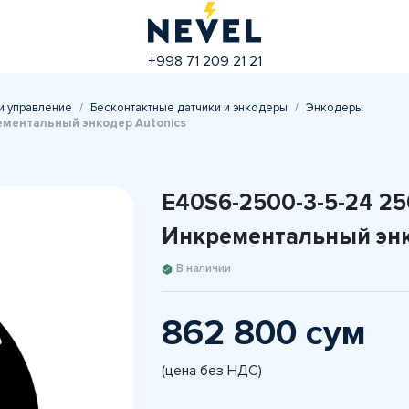
+998 71 209 21 21
и управление
Бесконтактные датчики и энкодеры
Энкодеры
ментальный энкодер Autonics
E40S6-2500-3-5-24 2
Инкрементальный энк
В наличии
862 800 сум
(цена без НДС)