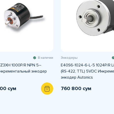
В наличии
Энкодеры
Z3XH 1000P/R NPN 5–
E40S6-1024-6-L-5 1024P/R Li
нкрементальный энкодер
(RS-422, TTL) 5VDC Инкрем
энкодер Autonics
500 сум
760 800 сум