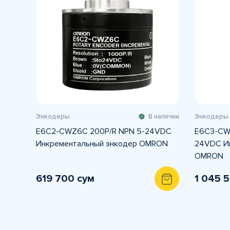
Энкодеры
В наличии
Энкодеры
E6C2-CWZ6C 200P/R NPN 5-24VDC
E6C3-CW
Инкрементальный энкодер OMRON
24VDC И
OMRON
619 700 сум
1 045 