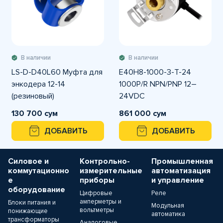
В наличии
В наличии
LS-D-D40L60 Муфта для
E40H8-1000-3-T-24
энкодера 12-14
1000P/R NPN/PNP 12–
(резиновый)
24VDC
Инкрементальный
130 700 сум
861 000 сум
энкодер Push-Pull
ДОБАВИТЬ
ДОБАВИТЬ
Autonics
Силовое и
Контрольно-
Промышленная
коммутационно
измерительные
автоматизация
е
приборы
и управление
оборудование
Цифровые
Реле
амперметры и
Блоки питания и
Модульная
вольтметры
понижающие
автоматика
трансформаторы
Аналоговые