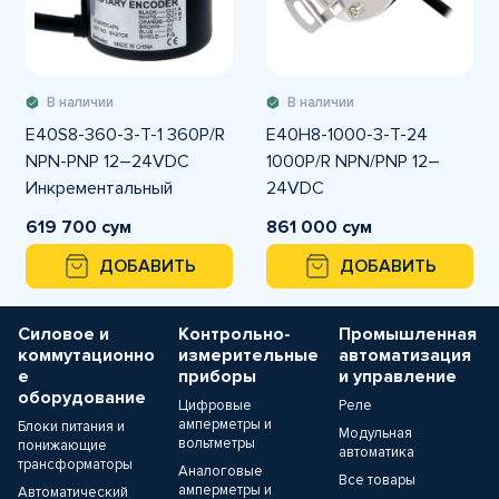
В наличии
В наличии
E40S8-360-3-T-1 360P/R
E40H8-1000-3-T-24
NPN-PNP 12–24VDC
1000P/R NPN/PNP 12–
Инкрементальный
24VDC
энкодер Autonics
Инкрементальный
619 700 сум
861 000 сум
энкодер Push-Pull
ДОБАВИТЬ
ДОБАВИТЬ
Autonics
Силовое и
Контрольно-
Промышленная
коммутационно
измерительные
автоматизация
е
приборы
и управление
оборудование
Цифровые
Реле
амперметры и
Блоки питания и
Модульная
вольтметры
понижающие
автоматика
трансформаторы
Аналоговые
Все товары
амперметры и
Автоматический