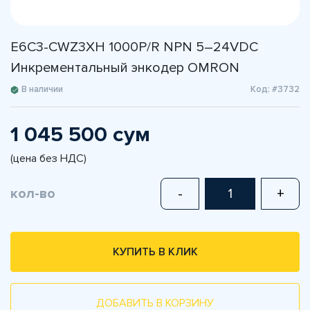
E6C3-CWZ3XH 1000P/R NPN 5–24VDC
Инкрементальный энкодер OMRON
В наличии
Код: #3732
1 045 500 сум
(цена без НДС)
кол-во
-
+
КУПИТЬ В КЛИК
ДОБАВИТЬ В КОРЗИНУ