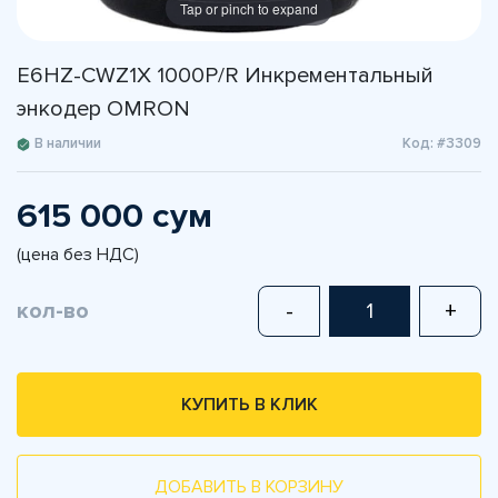
Tap or pinch to expand
E6HZ-CWZ1X 1000P/R Инкрементальный
энкодер OMRON
В наличии
Код: #3309
615 000 сум
(цена без НДС)
кол-во
-
+
КУПИТЬ В КЛИК
ДОБАВИТЬ В КОРЗИНУ