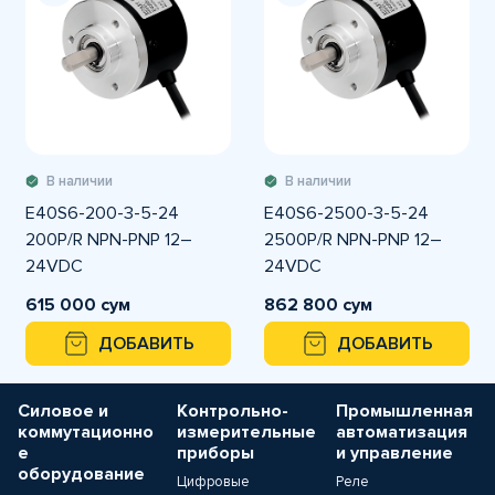
В наличии
В наличии
E40S6-200-3-5-24
E40S6-2500-3-5-24
200P/R NPN-PNP 12–
2500P/R NPN-PNP 12–
24VDC
24VDC
Инкрементальный
Инкрементальный
615 000 сум
862 800 сум
энкодер Autonics
энкодер Autonics
ДОБАВИТЬ
ДОБАВИТЬ
Силовое и
Контрольно-
Промышленная
коммутационно
измерительные
автоматизация
е
приборы
и управление
оборудование
Цифровые
Реле