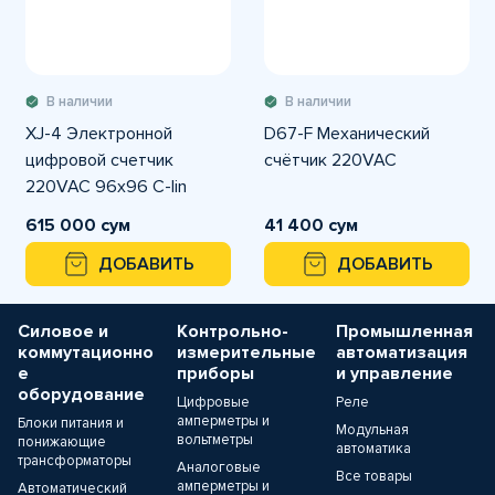
В наличии
В наличии
XJ-4 Электронной
D67-F Механический
цифровой счетчик
счётчик 220VAC
220VAC 96x96 C-lin
615 000 сум
41 400 сум
ДОБАВИТЬ
ДОБАВИТЬ
Силовое и
Контрольно-
Промышленная
коммутационно
измерительные
автоматизация
е
приборы
и управление
оборудование
Цифровые
Реле
амперметры и
Блоки питания и
Модульная
вольтметры
понижающие
автоматика
трансформаторы
Аналоговые
Все товары
амперметры и
Автоматический