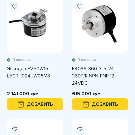
В наличии
В наличии
Энкодер EV50W15-
E40S6-360-3-5-24
L5CR-1024.JW05M8
360P/R NPN-PNP 12–
24VDC
Инкрементальный
2 141 000 сум
615 000 сум
энкодер Autonics
ДОБАВИТЬ
ДОБАВИТЬ