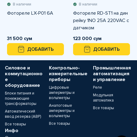
В наличии
В наличии
Фотореле LX-P01 6A
Фотореле RD-ST1 на дин
рейку 1NO 25А 220VAC с
датчиком
31 500 сум
123 000 сум
ДОБАВИТЬ
ДОБАВИТЬ
Силовое и
Контрольно-
Промышленная
коммутационно
измерительные
автоматизация
е
приборы
и управление
оборудование
Цифровые
Реле
амперметры и
Блоки питания и
Модульная
вольтметры
понижающие
автоматика
трансформаторы
Аналоговые
Все товары
амперметры и
Автоматический
вольтметры
ввод резерва (АВР)
Все товары
Все товары
Инфо