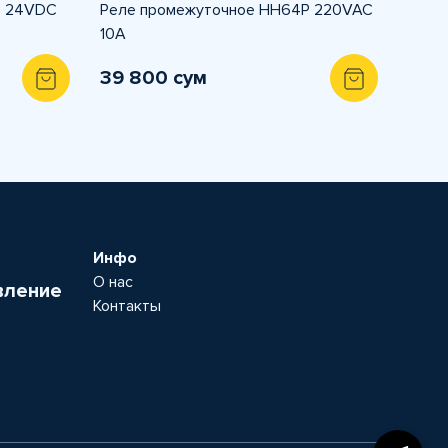
P 24VDC
Реле промежуточное HH64P 220VAC
10A
39 800 сум
Инфо
О нас
вление
Контакты