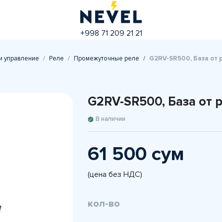
+998 71 209 21 21
и управление
Реле
Промежуточные реле
G2RV-SR500, База от
G2RV-SR500, База от
В наличии
61 500 сум
(цена без НДС)
кол-во