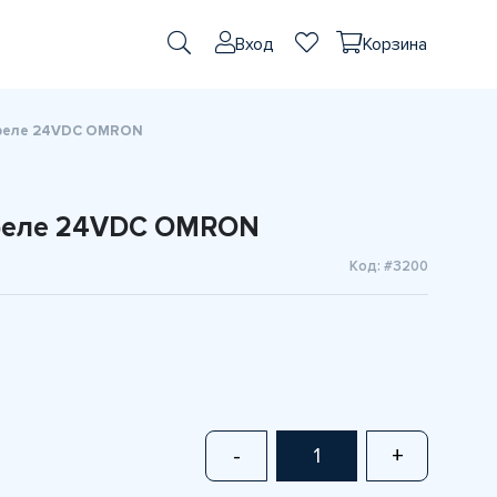
Вход
Корзина
 реле 24VDC OMRON
 реле 24VDC OMRON
Код: #3200
-
+