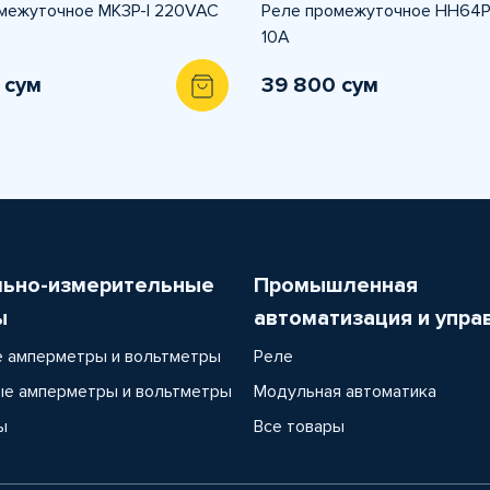
межуточное MK3P-I 220VAC
Реле промежуточное HH64
10A
 сум
39 800 сум
льно-измерительные
Промышленная
ы
автоматизация и упра
 амперметры и вольтметры
Реле
е амперметры и вольтметры
Модульная автоматика
ы
Все товары