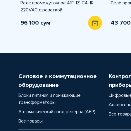
Реле промежуточное 41F-1Z-C4-1R
Реле про
220VAC с розеткой
96 100 сум
43 700
Силовое и коммутационное
Контро
оборудование
прибор
Блоки питания и понижающие
Цифровые
трансформаторы
Аналоговы
Автоматический ввод резерва (АВР)
Все товар
Все товары