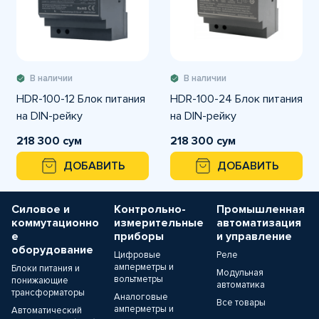
В наличии
В наличии
HDR-100-12 Блок питания
HDR-100-24 Блок питания
на DIN-рейку
на DIN-рейку
218 300 сум
218 300 сум
ДОБАВИТЬ
ДОБАВИТЬ
Силовое и
Контрольно-
Промышленная
коммутационно
измерительные
автоматизация
е
приборы
и управление
оборудование
Цифровые
Реле
амперметры и
Блоки питания и
Модульная
вольтметры
понижающие
автоматика
трансформаторы
Аналоговые
Все товары
амперметры и
Автоматический