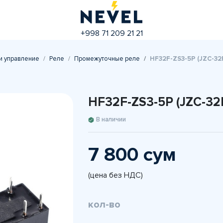
+998 71 209 21 21
и управление
Реле
Промежуточные реле
HF32F-ZS3-5P (JZC-32F
HF32F-ZS3-5P (JZC-32F
В наличии
7 800 сум
(цена без НДС)
кол-во