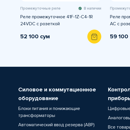
Промежуточные реле
В наличии
Промежуто
Реле промежуточное 41F-1Z-C4-1R
Реле про
24VDC с розеткой
AC с роз
52 100 сум
59 100
Силовое и коммутационное
Контро
оборудование
прибор
Блоки питания и понижающие
Цифровые
трансформаторы
Аналоговы
Автоматический ввод резерва (АВР)
Все товар