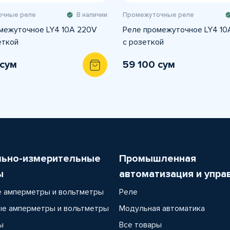
чные реле
В наличии
Промежуточные реле
межуточное LY4 10A 220V
Реле промежуточное LY4 10
еткой
с розеткой
 сум
59 100 сум
льно-измерительные
Промышленная
ы
автоматизация и упра
 амперметры и вольтметры
Реле
е амперметры и вольтметры
Модульная автоматика
ы
Все товары