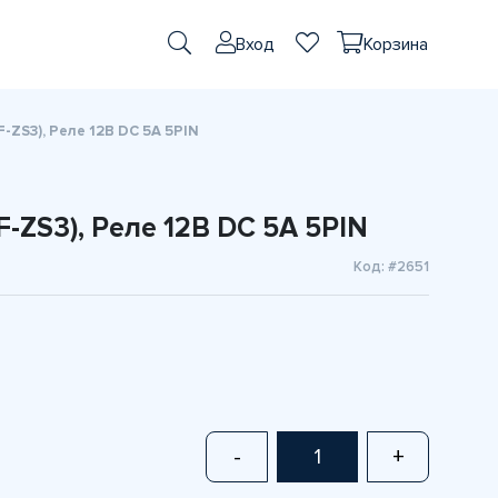
Вход
Корзина
-ZS3), Реле 12В DC 5A 5PIN
-ZS3), Реле 12В DC 5A 5PIN
Код: #2651
-
+