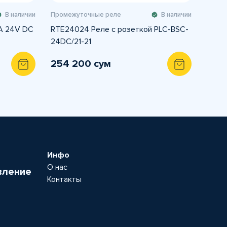
В наличии
Промежуточные реле
В наличии
A 24V DC
RTE24024 Реле с розеткой PLC-BSC-
24DC/21-21
254 200 сум
Инфо
О нас
вление
Контакты