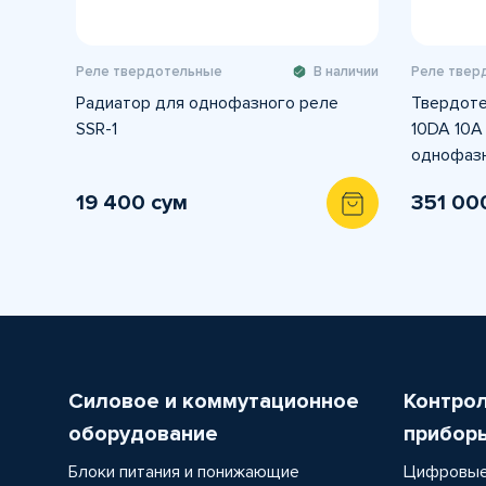
Реле твердотельные
В наличии
Реле твер
Радиатор для однофазного реле
Твердоте
SSR-1
10DA 10А
однофаз
19 400 сум
351 00
Силовое и коммутационное
Контро
оборудование
прибор
Блоки питания и понижающие
Цифровые