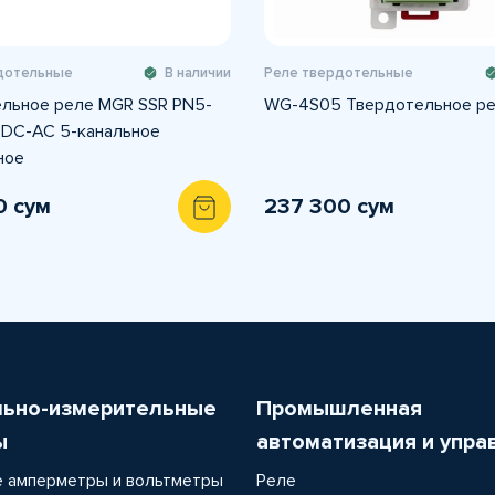
дотельные
В наличии
Реле твердотельные
льное реле MGR SSR PN5-
WG-4S05 Твердотельное р
 DC-AC 5-канальное
ное
0 сум
237 300 сум
льно-измерительные
Промышленная
ы
автоматизация и упра
 амперметры и вольтметры
Реле