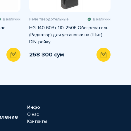
В наличии
Реле твердотельные
В наличии
еле
HG-140 60Вт 110-250В Обогреватель
(Радиатор) для установки на (Щит)
DIN-рейку
258 300 сум
Инфо
О нас
вление
Контакты