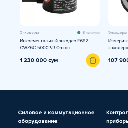
Энкодеры
В наличии
Энкодеры
Инкрементальный энкодер E6B2-
Измерите
CWZ6C 5000P/R Omron
энкодер
1 230 000 сум
107 90
Силовое и коммутационное
Контро
оборудование
прибор