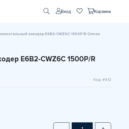
Вход
Корзина
рементальный энкодер E6B2-CWZ6C 1500P/R Omron
кодер E6B2-CWZ6C 1500P/R
Код: #412