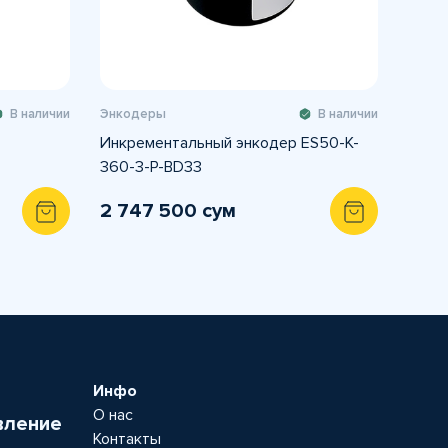
В наличии
Энкодеры
В наличии
Инкрементальный энкодер ES50-K-
360-3-P-BD33
2 747 500 сум
Инфо
О нас
вление
Контакты