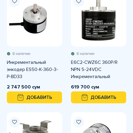
В наличии
В наличии
Инкрементальный
E6C2-CWZ6C 360P/R
энкодер ES50-K-360-3-
NPN 5-24VDC
P-BD33
Инкрементальный
энкодер OMRON
2 747 500 сум
619 700 сум
ДОБАВИТЬ
ДОБАВИТЬ