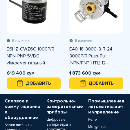
В наличии
В наличии
E6HZ-CWZ6C 1000P/R
E40H8-3000-3-T-24
NPN-PNP 5VDC
3000P/R Push-Pull
Инкрементальный
(NPN/PNP, HTL) 12–
энкодер OMRON
24VDC
619 400 сум
1 873 600 сум
Инкрементальный
ДОБАВИТЬ
ДОБАВИТЬ
энкодер Autonics
Силовое и
Контрольно-
Промышленная
коммутационно
измерительные
автоматизация
е
приборы
и управление
оборудование
Цифровые
Реле
амперметры и
Блоки питания и
Модульная
вольтметры