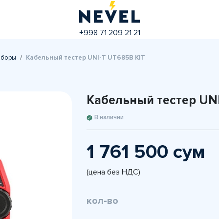
+998 71 209 21 21
иборы
Кабельный тестер UNI-T UT685B KIT
Кабельный тестер UNI
В наличии
1 761 500 сум
(цена без НДС)
кол-во