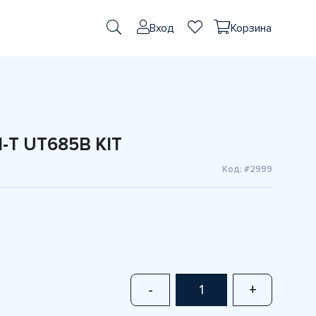
Вход
Корзина
-T UT685B KIT
Код: #2999
-
+