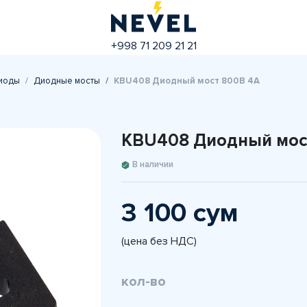
+998 71 209 21 21
иоды
Диодные мосты
KBU408 Диодный мост 800В 4A
KBU408 Диодный мос
В наличии
3 100 сум
(цена без НДС)
кол-во