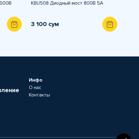
1600В
KBU508 Диодный мост 800В 5A
3 100 сум
Инфо
О нас
вление
Контакты