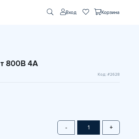
Вход
Корзина
т 800В 4A
Код: #2628
-
+