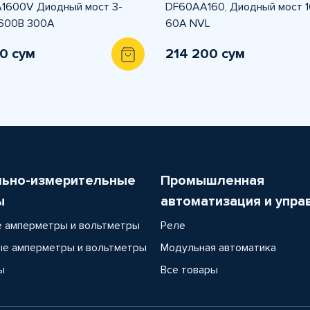
1600V Диодный мост 3-
DF60AA160, Диодный мост 
1600В 300А
60А NVL
0 сум
214 200 сум
льно-измерительные
Промышленная
ы
автоматизация и упра
 амперметры и вольтметры
Реле
е амперметры и вольтметры
Модульная автоматика
ы
Все товары