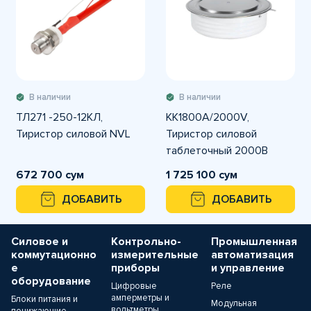
В наличии
В наличии
ТЛ271 -250-12КЛ,
KK1800A/2000V,
Тиристор силовой NVL
Тиристор силовой
таблеточный 2000В
1800А
672 700 сум
1 725 100 сум
ДОБАВИТЬ
ДОБАВИТЬ
Силовое и
Контрольно-
Промышленная
коммутационно
измерительные
автоматизация
е
приборы
и управление
оборудование
Цифровые
Реле
амперметры и
Блоки питания и
Модульная
вольтметры