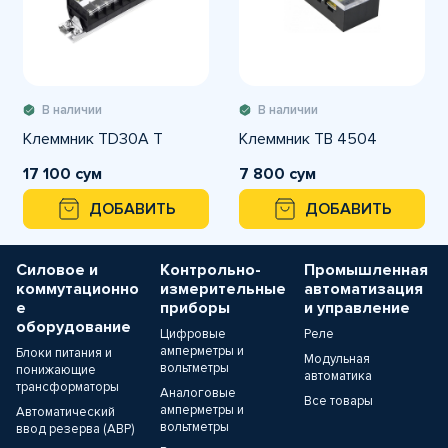
В наличии
В наличии
Клеммник ТD30A T
Клеммник ТВ 4504
17 100 сум
7 800 сум
ДОБАВИТЬ
ДОБАВИТЬ
Силовое и
Контрольно-
Промышленная
коммутационно
измерительные
автоматизация
е
приборы
и управление
оборудование
Цифровые
Реле
амперметры и
Блоки питания и
Модульная
вольтметры
понижающие
автоматика
трансформаторы
Аналоговые
Все товары
амперметры и
Автоматический
вольтметры
ввод резерва (АВР)