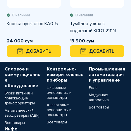
В наличии
В наличии
Кнопка пуск-стоп KA0-5
Тумблер узкая с
подвеской KCD1-2111N
24 000 сум
13 900 сум
ДОБАВИТЬ
ДОБАВИТЬ
Силовое и
Контрольно-
Промышленная
коммутационно
измерительные
автоматизация
е
приборы
и управление
оборудование
Цифровые
Реле
амперметры и
Блоки питания и
Модульная
вольтметры
понижающие
автоматика
трансформаторы
Аналоговые
Все товары
амперметры и
Автоматический
вольтметры
ввод резерва (АВР)
Все товары
Все товары
Инфо