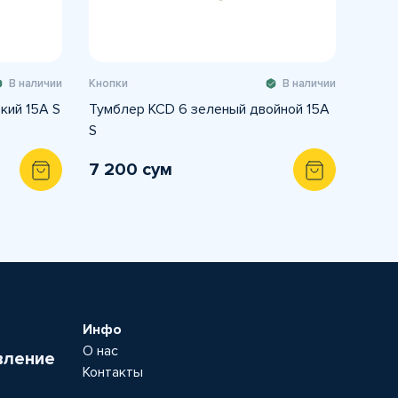
В наличии
Кнопки
В наличии
кий 15А S
Тумблер KCD 6 зеленый двойной 15А
S
7 200 сум
Инфо
О нас
вление
Контакты