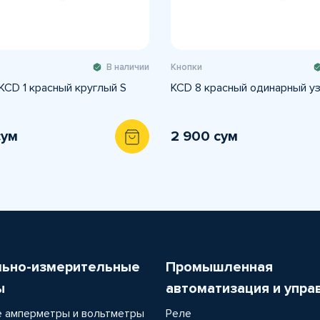
В наличии
Кнопки
KCD 1 красный круглый S
KCD 8 красный одинарный уз
сум
2 900 сум
льно-измерительные
Промышленная
ы
автоматизация и упра
 амперметры и вольтметры
Реле