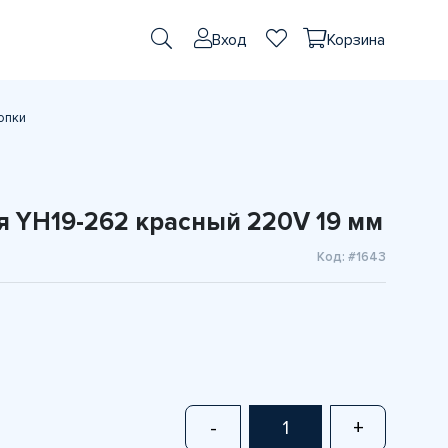
Вход
Корзина
опки
я YH19-262 красный 220V 19 мм
Код: #1643
-
+