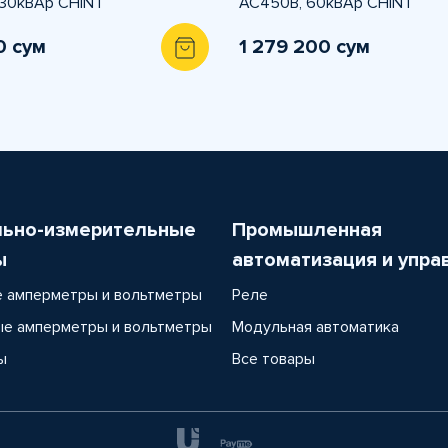
30кВАр CHINT
АС450В, 60кВАр CHINT
0 сум
1 279 200 сум
льно-измерительные
Промышленная
ы
автоматизация и упра
 амперметры и вольтметры
Реле
е амперметры и вольтметры
Модульная автоматика
ы
Все товары