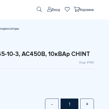
Вход
Корзина
онденсаторы
5-10-3, АС450В, 10кВАр CHINT
Код: #199
-
+