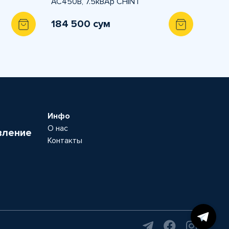
АС450В, 7.5кВАр CHINT
184 500 сум
Инфо
О нас
вление
Контакты