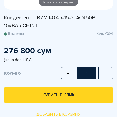
Tap or pinch to expand
Конденсатор BZMJ-0.45-15-3, АС450В,
15кВАр CHINT
В наличии
Код: #200
276 800 сум
(цена без НДС)
кол-во
-
+
КУПИТЬ В КЛИК
ДОБАВИТЬ В КОРЗИНУ