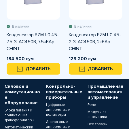
В наличии
В наличии
Конденсатор BZMJ-0.45-
Конденсатор BZMJ-0.45-
7.5-3, АС450В, 7.5кВАр
2-3, АС450В, 2кВАр
CHINT
CHINT
184 500 сум
129 200 сум
ДОБАВИТЬ
ДОБАВИТЬ
Силовое и
Контрольно-
Промышленная
коммутационно
измерительные
автоматизация
е
приборы
и управление
оборудование
Цифровые
Реле
амперметры и
Блоки питания и
Модульная
вольтметры
понижающие
автоматика
трансформаторы
Аналоговые
Все товары
амперметры и
Автоматический