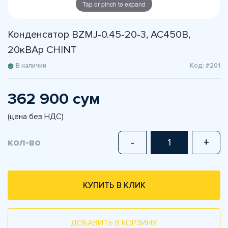
Tap or pinch to expand
Конденсатор BZMJ-0.45-20-3, АС450В,
20кВАр CHINT
В наличии
Код: #201
362 900 сум
(цена без НДС)
кол-во
-
+
КУПИТЬ В КЛИК
ДОБАВИТЬ В КОРЗИНУ