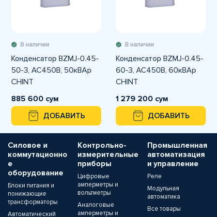
В наличии
В наличии
Конденсатор BZMJ-0.45-
Конденсатор BZMJ-0.45-
50-3, АС450В, 50кВАр
60-3, АС450В, 60кВАр
CHINT
CHINT
885 600 сум
1 279 200 сум
ДОБАВИТЬ
ДОБАВИТЬ
Силовое и
Контрольно-
Промышленная
коммутационно
измерительные
автоматизация
е
приборы
и управление
оборудование
Цифровые
Реле
амперметры и
Блоки питания и
Модульная
вольтметры
понижающие
автоматика
трансформаторы
Аналоговые
Все товары
амперметры и
Автоматический