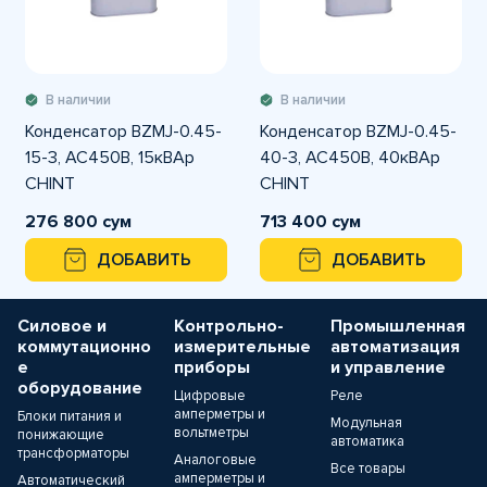
В наличии
В наличии
Конденсатор BZMJ-0.45-
Конденсатор BZMJ-0.45-
15-3, АС450В, 15кВАр
40-3, АС450В, 40кВАр
CHINT
CHINT
276 800 сум
713 400 сум
ДОБАВИТЬ
ДОБАВИТЬ
Силовое и
Контрольно-
Промышленная
коммутационно
измерительные
автоматизация
е
приборы
и управление
оборудование
Цифровые
Реле
амперметры и
Блоки питания и
Модульная
вольтметры
понижающие
автоматика
трансформаторы
Аналоговые
Все товары
амперметры и
Автоматический