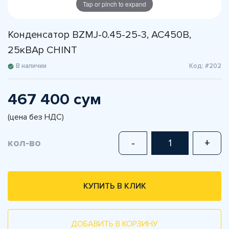
Tap or pinch to expand
Конденсатор BZMJ-0.45-25-3, АС450В,
25кВАр CHINT
В наличии
Код: #202
467 400 сум
(цена без НДС)
кол-во
-
+
КУПИТЬ В КЛИК
ДОБАВИТЬ В КОРЗИНУ