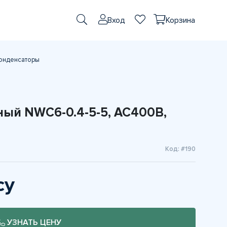
Вход
Корзина
онденсаторы
ный NWC6-0.4-5-5, АС400В,
Код: #190
су
УЗНАТЬ ЦЕНУ