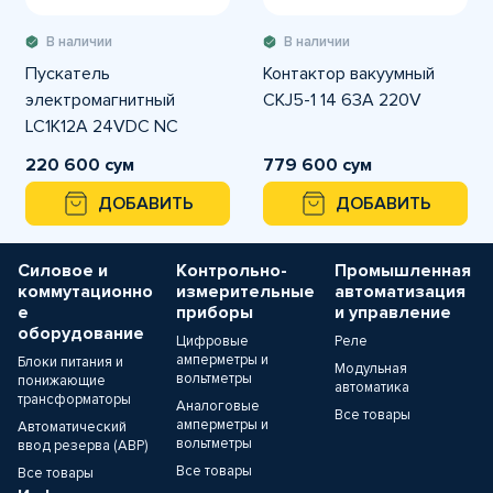
В наличии
В наличии
Пускатель
Контактор вакуумный
электромагнитный
CKJ5-1 14 63A 220V
LC1K12A 24VDC NC
220 600 сум
779 600 сум
ДОБАВИТЬ
ДОБАВИТЬ
Силовое и
Контрольно-
Промышленная
коммутационно
измерительные
автоматизация
е
приборы
и управление
оборудование
Цифровые
Реле
амперметры и
Блоки питания и
Модульная
вольтметры
понижающие
автоматика
трансформаторы
Аналоговые
Все товары
амперметры и
Автоматический
вольтметры
ввод резерва (АВР)
Все товары
Все товары