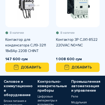
В наличии
В наличии
Контактор для
Контактор 3P CJX1-8522
конденсатора CJ19-3211
220VAC N0+NC
18кВАр 220В CHINT
147 600 сум
1 008 600 сум
ДОБАВИТЬ
ДОБАВИТЬ
Силовое и
Контрольно-
Промышленная
коммутационно
измерительные
автоматизация
е
приборы
и управление
оборудование
Цифровые
Реле
амперметры и
Блоки питания и
Модульная
вольтметры