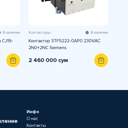
В наличии
Контакторы
В наличии
 CJ19-
Контактор 3TF5222-0AP0 230VAC
2N0+2NC Siemens
2 460 000 сум
Инфо
О нас
вление
Контакты