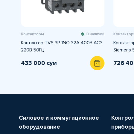
Контакторы
В наличии
Контактор
Контактор TVS 3P 1NO 32А 400В AC3
Контакто
220В 50Гц
Siemens S
433 000 сум
726 40
Силовое и коммутационное
Контро
оборудование
прибор