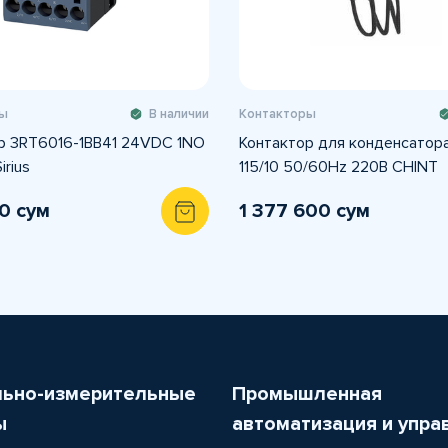
ы
В наличии
Контакторы
р 3RT6016-1BB41 24VDC 1NO
Контактор для конденсатора
irius
115/10 50/60Hz 220В CHINT
0 сум
1 377 600 сум
льно-измерительные
Промышленная
ы
автоматизация и упра