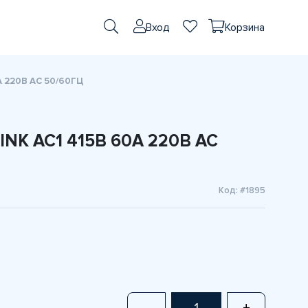
Вход
Корзина
A 220В AC 50/60ГЦ
INK AC1 415В 60A 220В AC
Код: #1895